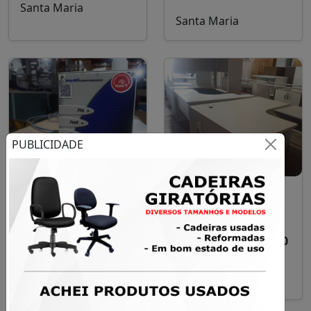
Santa Maria
Santa Maria
PUBLICIDADE
Detector de Fumaça
Mesa em L – Ideal
de Alta Sensibilidade
para Escritório ou
Stratos Micra 25
Estudo
R$ 1.200,00
A partir de R$ 200,00
Santa Maria
Santa Maria