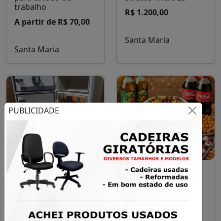
trabalho
R$ 1.200,00
A partir de R$ 70,00
Santa Maria
Santa Maria
PUBLICIDADE
Quadro Elétrico
Kit Festa 03
Industrial Aceco TI de
R$ 299,00
Alta Qualidade –
170x50x15 cm
Santa Maria
R$ 900,00