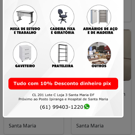
Santa Maria
Mesa em L – Ideal
Prateleira de Aço
para Escritório ou
Reforçada 2m x 92cm
Estudo
– Excelente Estado
A partir de R$ 200,00
R$ 350,00
Santa Maria
Santa Maria