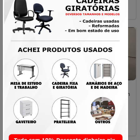
Santa Maria
Santa Maria
Botoeira de Comando
Prateleira de Aço
com Chave e Botão
Reforçada 2m x 92cm
Liga Desliga
– Excelente Estado
R$ 60,00
R$ 350,00
Santa Maria
Santa Maria