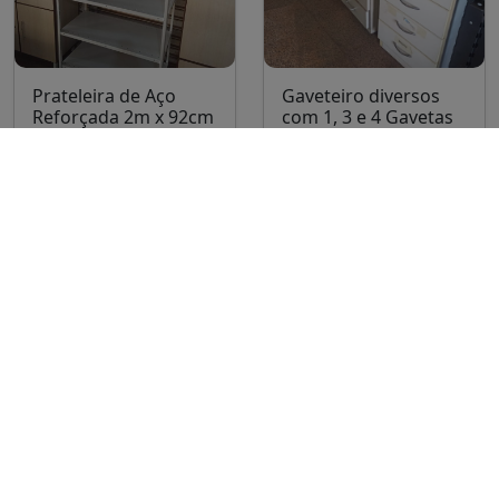
Prateleira de Aço
Gaveteiro diversos
Reforçada 2m x 92cm
com 1, 3 e 4 Gavetas
– Excelente Estado
A partir de R$ 80,00
R$ 350,00
Santa Maria
Santa Maria