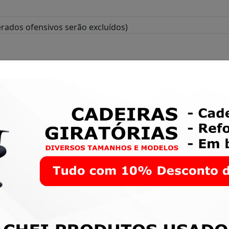
rados ofensivos serão excluídos)