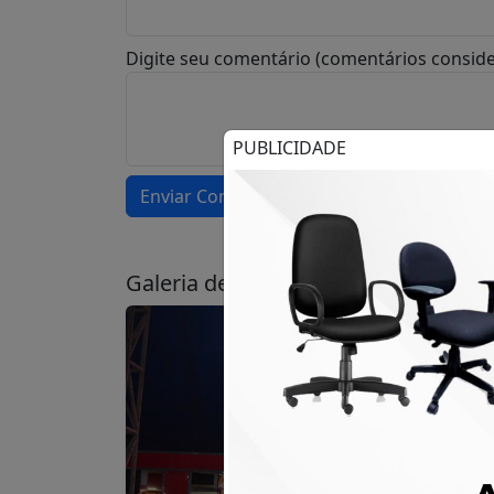
Digite seu comentário (comentários conside
PUBLICIDADE
Enviar Comentário
Galeria de Fotos